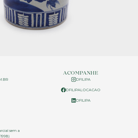
ACOMPANHE
M.BR
DFILIPA
DFILIPALOCACAO
P
DFILIPA
arcial sem a
.1998)