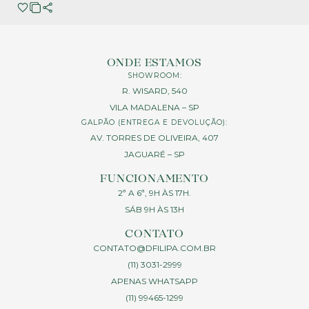
ONDE ESTAMOS
SHOWROOM:
R. WISARD, 540
VILA MADALENA – SP
GALPÃO (ENTREGA E DEVOLUÇÃO):
AV. TORRES DE OLIVEIRA, 407
JAGUARÉ – SP
FUNCIONAMENTO
2ª A 6ª, 9H ÀS 17H.
SÁB 9H ÀS 13H
CONTATO
CONTATO@DFILIPA.COM.BR
(11) 3031-2999
APENAS WHATSAPP
(11) 99465-1299