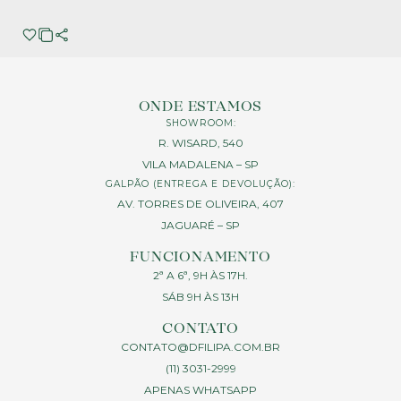
ONDE ESTAMOS
SHOWROOM:
R. WISARD, 540
VILA MADALENA – SP
GALPÃO (ENTREGA E DEVOLUÇÃO):
AV. TORRES DE OLIVEIRA, 407
JAGUARÉ – SP
FUNCIONAMENTO
2ª A 6ª, 9H ÀS 17H.
SÁB 9H ÀS 13H
CONTATO
CONTATO@DFILIPA.COM.BR
(11) 3031-2999
APENAS WHATSAPP