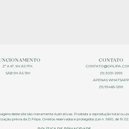
UNCIONAMENTO
CONTATO
2ª A 6ª, 9H ÀS 17H.
CONTATO@DFILIPA.CO
SÁB 9H ÀS 13H
(11) 3031-2999
APENAS WHATSAP
(11) 99465-1299
agens deste site são meramente ilustrativas. Proibida a reprodução total ou p
ização prévia da D.Filipa. Direitos reservados e protegidos (Lei n. 9610, de 19.02
POLÍTICA DE PRIVACIDADE