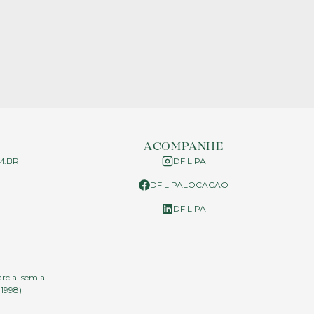
ACOMPANHE
M.BR
DFILIPA
DFILIPALOCACAO
P
DFILIPA
arcial sem a
.1998)