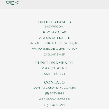
ONDE ESTAMOS
SHOWROOM:
R. WISARD, 540
VILA MADALENA – SP
GALPÃO (ENTREGA E DEVOLUÇÃO):
AV. TORRES DE OLIVEIRA, 407
JAGUARÉ – SP
FUNCIONAMENTO
2ª A 6ª, 9H ÀS 17H.
SÁB 9H ÀS 13H
CONTATO
CONTATO@DFILIPA.COM.BR
(11) 3031-2999
APENAS WHATSAPP
(11) 99465-1299