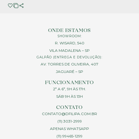
ONDE ESTAMOS
SHOWROOM:
R. WISARD, 540
VILA MADALENA – SP
GALPÃO (ENTREGA E DEVOLUÇÃO):
AV. TORRES DE OLIVEIRA, 407
JAGUARÉ – SP
FUNCIONAMENTO
2ª A 6ª, 9H ÀS 17H.
SÁB 9H ÀS 13H
CONTATO
CONTATO@DFILIPA.COM.BR
(11) 3031-2999
APENAS WHATSAPP
(11) 99465-1299