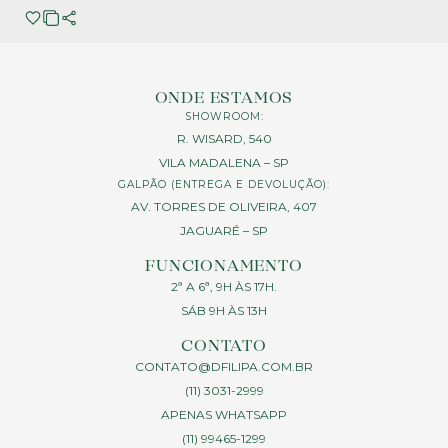
ONDE ESTAMOS
SHOWROOM:
R. WISARD, 540
VILA MADALENA – SP
GALPÃO (ENTREGA E DEVOLUÇÃO):
AV. TORRES DE OLIVEIRA, 407
JAGUARÉ – SP
FUNCIONAMENTO
2ª A 6ª, 9H ÀS 17H.
SÁB 9H ÀS 13H
CONTATO
CONTATO@DFILIPA.COM.BR
(11) 3031-2999
APENAS WHATSAPP
(11) 99465-1299