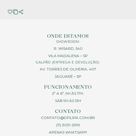
ONDE ESTAMOS
SHOWROOM:
R. WISARD, 540
VILA MADALENA – SP
GALPÃO (ENTREGA E DEVOLUÇÃO):
AV. TORRES DE OLIVEIRA, 407
JAGUARÉ – SP
FUNCIONAMENTO
2ª A 6ª, 9H ÀS 17H.
SÁB 9H ÀS 13H
CONTATO
CONTATO@DFILIPA.COM.BR
(11) 3031-2999
APENAS WHATSAPP