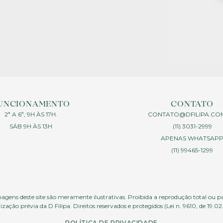
UNCIONAMENTO
CONTATO
2ª A 6ª, 9H ÀS 17H.
CONTATO@DFILIPA.CO
SÁB 9H ÀS 13H
(11) 3031-2999
APENAS WHATSAP
(11) 99465-1299
agens deste site são meramente ilustrativas. Proibida a reprodução total ou p
ização prévia da D.Filipa. Direitos reservados e protegidos (Lei n. 9610, de 19.02
POLÍTICA DE PRIVACIDADE