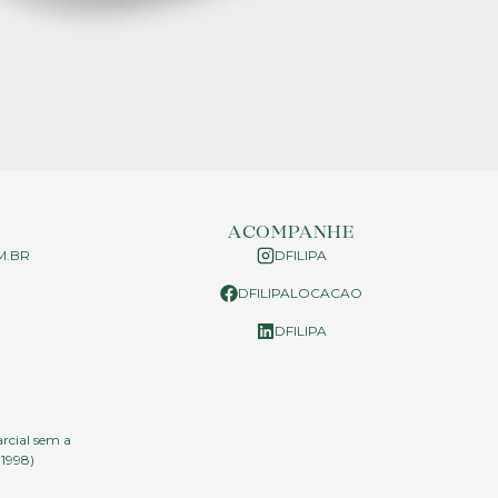
ACOMPANHE
M.BR
DFILIPA
DFILIPALOCACAO
P
DFILIPA
arcial sem a
.1998)