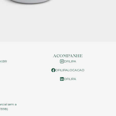
ACOMPANHE
M.BR
DFILIPA
DFILIPALOCACAO
P
DFILIPA
arcial sem a
.1998)