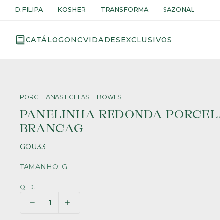
D.FILIPA
KOSHER
TRANSFORMA
SAZONAL
CATÁLOGO
NOVIDADES
EXCLUSIVOS
PORCELANAS
TIGELAS E BOWLS
PANELINHA REDONDA PORCE
BRANCAG
GOU33
TAMANHO: G
QTD.