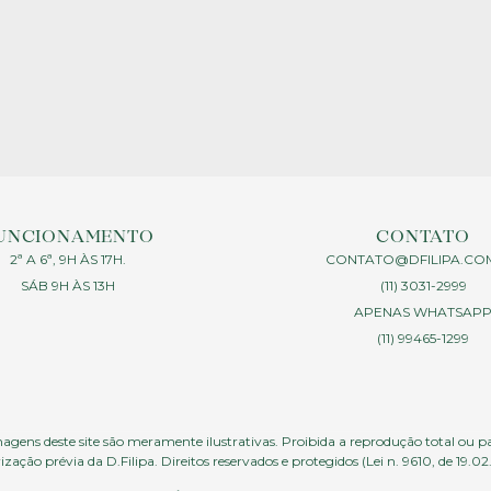
UNCIONAMENTO
CONTATO
2ª A 6ª, 9H ÀS 17H.
CONTATO@DFILIPA.CO
SÁB 9H ÀS 13H
(11) 3031-2999
APENAS WHATSAP
(11) 99465-1299
agens deste site são meramente ilustrativas. Proibida a reprodução total ou p
ização prévia da D.Filipa. Direitos reservados e protegidos (Lei n. 9610, de 19.02