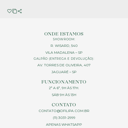
ONDE ESTAMOS
SHOWROOM:
R. WISARD, 540
VILA MADALENA – SP
GALPÃO (ENTREGA E DEVOLUÇÃO):
AV. TORRES DE OLIVEIRA, 407
JAGUARÉ – SP
FUNCIONAMENTO
2ª A 6ª, 9H ÀS 17H.
SÁB 9H ÀS 13H
CONTATO
CONTATO@DFILIPA.COM.BR
(11) 3031-2999
APENAS WHATSAPP