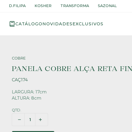
D.FILIPA
KOSHER
TRANSFORMA
SAZONAL
CATÁLOGO
NOVIDADES
EXCLUSIVOS
COBRE
PANELA COBRE ALÇA RETA FI
CAÇ174
LARGURA: 17cm
ALTURA: 8cm
QTD.