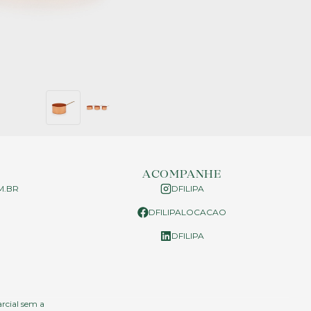
ACOMPANHE
M.BR
DFILIPA
DFILIPALOCACAO
P
DFILIPA
arcial sem a