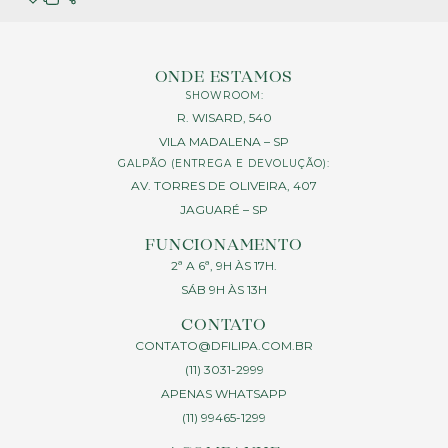
ONDE ESTAMOS
SHOWROOM:
R. WISARD, 540
VILA MADALENA – SP
GALPÃO (ENTREGA E DEVOLUÇÃO):
AV. TORRES DE OLIVEIRA, 407
JAGUARÉ – SP
FUNCIONAMENTO
2ª A 6ª, 9H ÀS 17H.
SÁB 9H ÀS 13H
CONTATO
CONTATO@DFILIPA.COM.BR
(11) 3031-2999
APENAS WHATSAPP
(11) 99465-1299