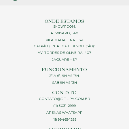
ONDE ESTAMOS
SHOWROOM:
R. WISARD, 540
VILA MADALENA – SP
GALPÃO (ENTREGA E DEVOLUÇÃO):
AV. TORRES DE OLIVEIRA, 407
JAGUARÉ – SP
FUNCIONAMENTO
2ª A 6ª, 9H ÀS 17H.
SÁB 9H ÀS 13H
CONTATO
CONTATO@DFILIPA.COM.BR
(11) 3031-2999
APENAS WHATSAPP
(11) 99465-1299