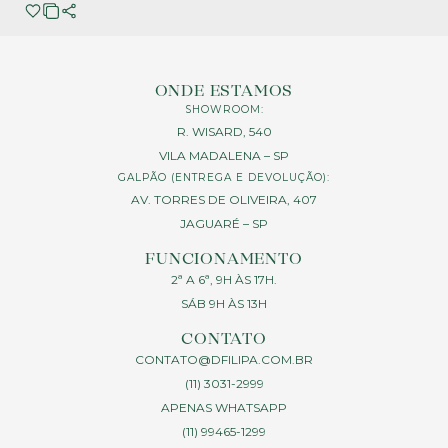
ONDE ESTAMOS
SHOWROOM:
R. WISARD, 540
VILA MADALENA – SP
GALPÃO (ENTREGA E DEVOLUÇÃO):
AV. TORRES DE OLIVEIRA, 407
JAGUARÉ – SP
FUNCIONAMENTO
2ª A 6ª, 9H ÀS 17H.
SÁB 9H ÀS 13H
CONTATO
CONTATO@DFILIPA.COM.BR
(11) 3031-2999
APENAS WHATSAPP
(11) 99465-1299