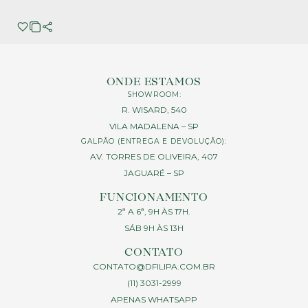
ONDE ESTAMOS
SHOWROOM:
R. WISARD, 540
VILA MADALENA – SP
GALPÃO (ENTREGA E DEVOLUÇÃO):
AV. TORRES DE OLIVEIRA, 407
JAGUARÉ – SP
FUNCIONAMENTO
2ª A 6ª, 9H ÀS 17H.
SÁB 9H ÀS 13H
CONTATO
CONTATO@DFILIPA.COM.BR
(11) 3031-2999
APENAS WHATSAPP