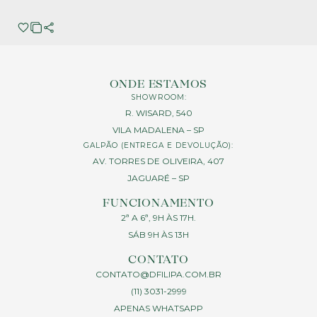
ONDE ESTAMOS
SHOWROOM:
R. WISARD, 540
VILA MADALENA – SP
GALPÃO (ENTREGA E DEVOLUÇÃO):
AV. TORRES DE OLIVEIRA, 407
JAGUARÉ – SP
FUNCIONAMENTO
2ª A 6ª, 9H ÀS 17H.
SÁB 9H ÀS 13H
CONTATO
CONTATO@DFILIPA.COM.BR
(11) 3031-2999
APENAS WHATSAPP