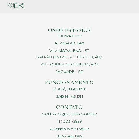
ONDE ESTAMOS
SHOWROOM:
R. WISARD, 540
VILA MADALENA – SP
GALPÃO (ENTREGA E DEVOLUÇÃO):
AV. TORRES DE OLIVEIRA, 407
JAGUARÉ – SP
FUNCIONAMENTO
2ª A 6ª, 9H ÀS 17H.
SÁB 9H ÀS 13H
CONTATO
CONTATO@DFILIPA.COM.BR
(11) 3031-2999
APENAS WHATSAPP
(11) 99465-1299