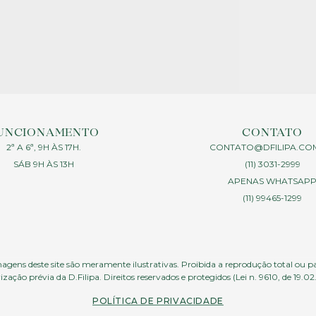
UNCIONAMENTO
CONTATO
2ª A 6ª, 9H ÀS 17H.
CONTATO@DFILIPA.CO
SÁB 9H ÀS 13H
(11) 3031-2999
APENAS WHATSAP
(11) 99465-1299
agens deste site são meramente ilustrativas. Proibida a reprodução total ou p
ização prévia da D.Filipa. Direitos reservados e protegidos (Lei n. 9610, de 19.02
POLÍTICA DE PRIVACIDADE