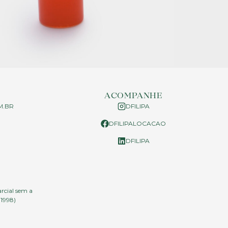
ACOMPANHE
M.BR
DFILIPA
DFILIPALOCACAO
P
DFILIPA
arcial sem a
.1998)