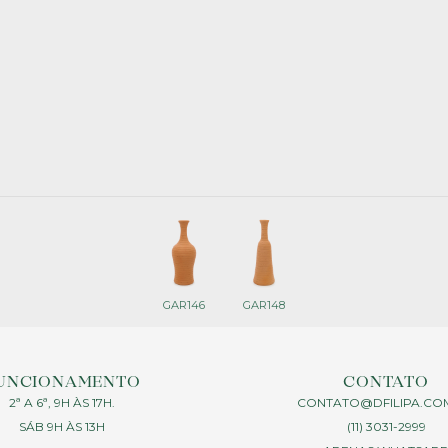
GAR146
GAR148
UNCIONAMENTO
CONTATO
2ª A 6ª, 9H ÀS 17H.
CONTATO@DFILIPA.CO
SÁB 9H ÀS 13H
(11) 3031-2999