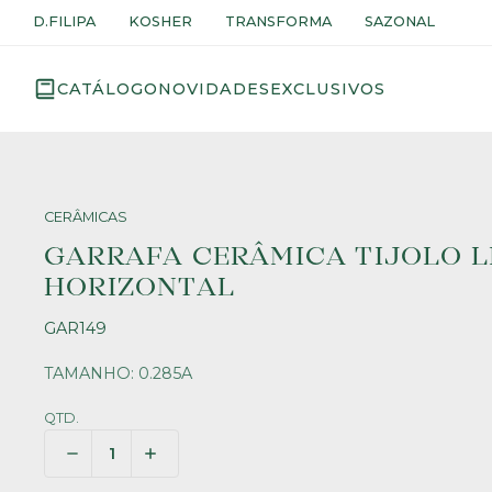
D.FILIPA
KOSHER
TRANSFORMA
SAZONAL
CATÁLOGO
NOVIDADES
EXCLUSIVOS
CERÂMICAS
GARRAFA CERÂMICA TIJOLO L
HORIZONTAL
GAR149
TAMANHO: 0.285A
QTD.