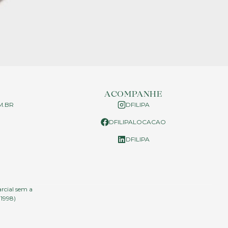
ACOMPANHE
M.BR
DFILIPA
DFILIPALOCACAO
P
DFILIPA
arcial sem a
.1998)