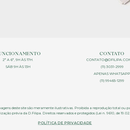
UNCIONAMENTO
CONTATO
2ª A 6ª, 9H ÀS 17H.
CONTATO@DFILIPA.CO
SÁB 9H ÀS 13H
(11) 3031-2999
APENAS WHATSAP
(11) 99465-1299
agens deste site são meramente ilustrativas. Proibida a reprodução total ou p
ização prévia da D.Filipa. Direitos reservados e protegidos (Lei n. 9610, de 19.02
POLÍTICA DE PRIVACIDADE