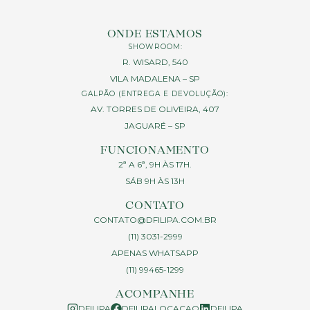
ONDE ESTAMOS
SHOWROOM:
R. WISARD, 540
VILA MADALENA – SP
GALPÃO (ENTREGA E DEVOLUÇÃO):
AV. TORRES DE OLIVEIRA, 407
JAGUARÉ – SP
FUNCIONAMENTO
2ª A 6ª, 9H ÀS 17H.
SÁB 9H ÀS 13H
CONTATO
CONTATO@DFILIPA.COM.BR
(11) 3031-2999
APENAS WHATSAPP
(11) 99465-1299
ACOMPANHE
DFILIPA
DFILIPALOCACAO
DFILIPA