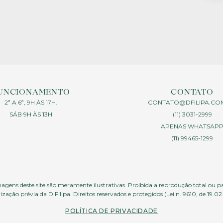
UNCIONAMENTO
CONTATO
2ª A 6ª, 9H ÀS 17H.
CONTATO@DFILIPA.CO
SÁB 9H ÀS 13H
(11) 3031-2999
APENAS WHATSAP
(11) 99465-1299
agens deste site são meramente ilustrativas. Proibida a reprodução total ou p
ização prévia da D.Filipa. Direitos reservados e protegidos (Lei n. 9610, de 19.02
POLÍTICA DE PRIVACIDADE