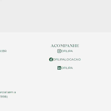
ACOMPANHE
M.BR
DFILIPA
DFILIPALOCACAO
P
DFILIPA
arcial sem a
.1998)