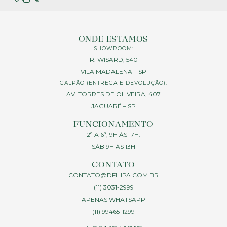
ONDE ESTAMOS
SHOWROOM:
R. WISARD, 540
VILA MADALENA – SP
GALPÃO (ENTREGA E DEVOLUÇÃO):
AV. TORRES DE OLIVEIRA, 407
JAGUARÉ – SP
FUNCIONAMENTO
2ª A 6ª, 9H ÀS 17H.
SÁB 9H ÀS 13H
CONTATO
CONTATO@DFILIPA.COM.BR
(11) 3031-2999
APENAS WHATSAPP
(11) 99465-1299