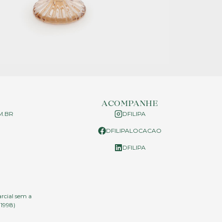
ACOMPANHE
M.BR
DFILIPA
DFILIPALOCACAO
P
DFILIPA
arcial sem a
.1998)