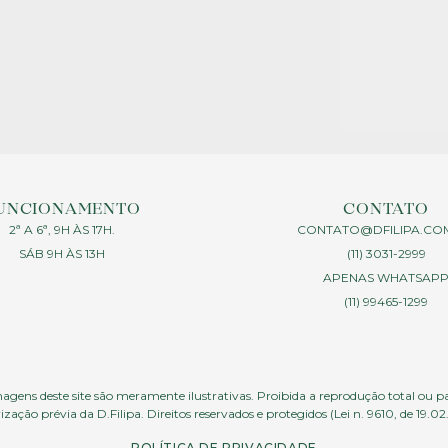
UNCIONAMENTO
CONTATO
2ª A 6ª, 9H ÀS 17H.
CONTATO@DFILIPA.CO
SÁB 9H ÀS 13H
(11) 3031-2999
APENAS WHATSAP
(11) 99465-1299
agens deste site são meramente ilustrativas. Proibida a reprodução total ou p
ização prévia da D.Filipa. Direitos reservados e protegidos (Lei n. 9610, de 19.02
POLÍTICA DE PRIVACIDADE