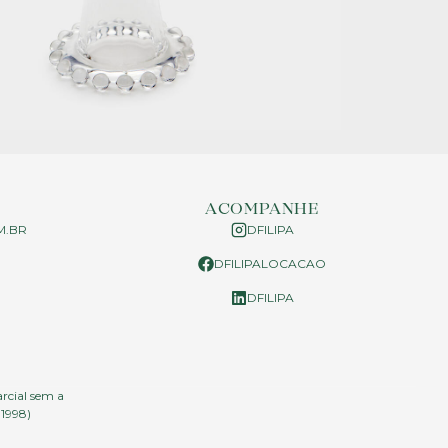
ACOMPANHE
M.BR
DFILIPA
DFILIPALOCACAO
P
DFILIPA
arcial sem a
.1998)