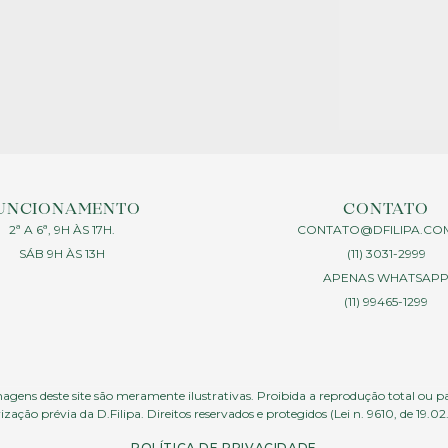
UNCIONAMENTO
CONTATO
2ª A 6ª, 9H ÀS 17H.
CONTATO@DFILIPA.CO
SÁB 9H ÀS 13H
(11) 3031-2999
APENAS WHATSAP
(11) 99465-1299
agens deste site são meramente ilustrativas. Proibida a reprodução total ou p
ização prévia da D.Filipa. Direitos reservados e protegidos (Lei n. 9610, de 19.02
POLÍTICA DE PRIVACIDADE