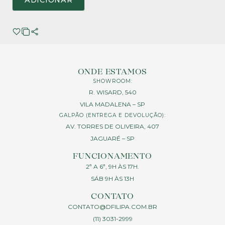
ADICIONAR
ONDE ESTAMOS
SHOWROOM:
R. WISARD, 540
VILA MADALENA – SP
GALPÃO (ENTREGA E DEVOLUÇÃO):
AV. TORRES DE OLIVEIRA, 407
JAGUARÉ – SP
FUNCIONAMENTO
2ª A 6ª, 9H ÀS 17H.
SÁB 9H ÀS 13H
CONTATO
CONTATO@DFILIPA.COM.BR
(11) 3031-2999