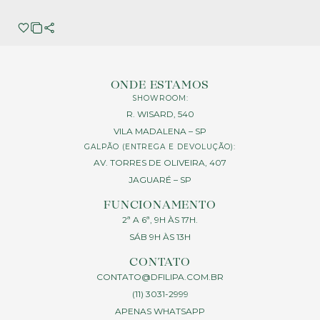
ONDE ESTAMOS
SHOWROOM:
R. WISARD, 540
VILA MADALENA – SP
GALPÃO (ENTREGA E DEVOLUÇÃO):
AV. TORRES DE OLIVEIRA, 407
JAGUARÉ – SP
FUNCIONAMENTO
2ª A 6ª, 9H ÀS 17H.
SÁB 9H ÀS 13H
CONTATO
CONTATO@DFILIPA.COM.BR
(11) 3031-2999
APENAS WHATSAPP