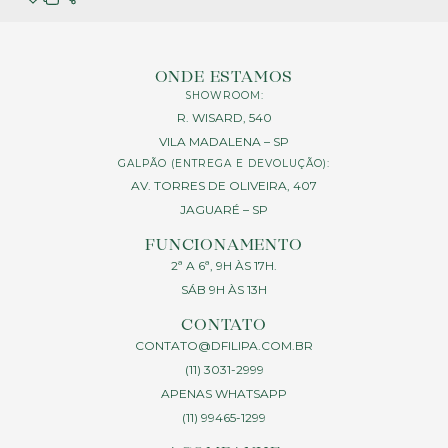
ONDE ESTAMOS
SHOWROOM:
R. WISARD, 540
VILA MADALENA – SP
GALPÃO (ENTREGA E DEVOLUÇÃO):
AV. TORRES DE OLIVEIRA, 407
JAGUARÉ – SP
FUNCIONAMENTO
2ª A 6ª, 9H ÀS 17H.
SÁB 9H ÀS 13H
CONTATO
CONTATO@DFILIPA.COM.BR
(11) 3031-2999
APENAS WHATSAPP
(11) 99465-1299