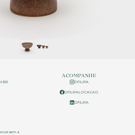
ACOMPANHE
M.BR
DFILIPA
DFILIPALOCACAO
P
DFILIPA
arcial sem a