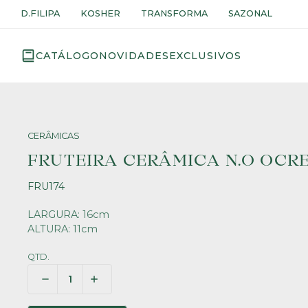
D.FILIPA
KOSHER
TRANSFORMA
SAZONAL
CATÁLOGO
NOVIDADES
EXCLUSIVOS
CERÂMICAS
FRUTEIRA CERÂMICA N.O OCR
FRU174
LARGURA: 16cm
ALTURA: 11cm
QTD.