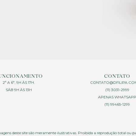
UNCIONAMENTO
CONTATO
2ª A 6ª, 9H ÀS 17H.
CONTATO@DFILIPA.CO
SÁB 9H ÀS 13H
(11) 3031-2999
APENAS WHATSAP
(11) 99465-1299
agens deste site são meramente ilustrativas. Proibida a reprodução total ou p