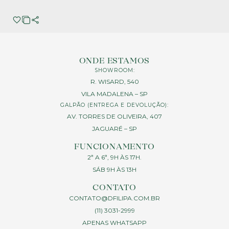
ONDE ESTAMOS
SHOWROOM:
R. WISARD, 540
VILA MADALENA – SP
GALPÃO (ENTREGA E DEVOLUÇÃO):
AV. TORRES DE OLIVEIRA, 407
JAGUARÉ – SP
FUNCIONAMENTO
2ª A 6ª, 9H ÀS 17H.
SÁB 9H ÀS 13H
CONTATO
CONTATO@DFILIPA.COM.BR
(11) 3031-2999
APENAS WHATSAPP