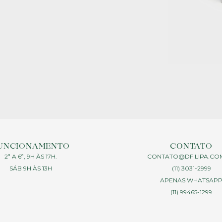
UNCIONAMENTO
CONTATO
2ª A 6ª, 9H ÀS 17H.
CONTATO@DFILIPA.CO
SÁB 9H ÀS 13H
(11) 3031-2999
APENAS WHATSAP
(11) 99465-1299