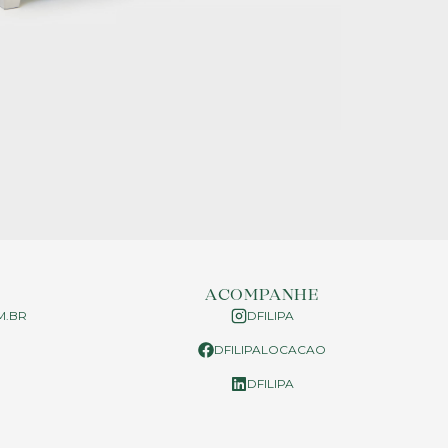
ACOMPANHE
M.BR
DFILIPA
DFILIPALOCACAO
P
DFILIPA