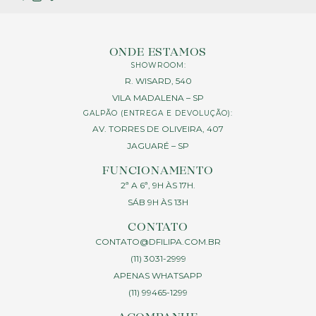
ONDE ESTAMOS
SHOWROOM:
R. WISARD, 540
VILA MADALENA – SP
GALPÃO (ENTREGA E DEVOLUÇÃO):
AV. TORRES DE OLIVEIRA, 407
JAGUARÉ – SP
FUNCIONAMENTO
2ª A 6ª, 9H ÀS 17H.
SÁB 9H ÀS 13H
CONTATO
CONTATO@DFILIPA.COM.BR
(11) 3031-2999
APENAS WHATSAPP
(11) 99465-1299