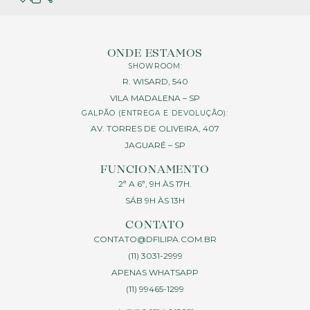
ONDE ESTAMOS
SHOWROOM:
R. WISARD, 540
VILA MADALENA – SP
GALPÃO (ENTREGA E DEVOLUÇÃO):
AV. TORRES DE OLIVEIRA, 407
JAGUARÉ – SP
FUNCIONAMENTO
2ª A 6ª, 9H ÀS 17H.
SÁB 9H ÀS 13H
CONTATO
CONTATO@DFILIPA.COM.BR
(11) 3031-2999
APENAS WHATSAPP
(11) 99465-1299