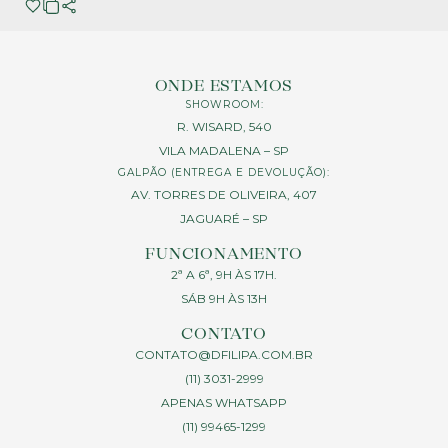
ONDE ESTAMOS
SHOWROOM:
R. WISARD, 540
VILA MADALENA – SP
GALPÃO (ENTREGA E DEVOLUÇÃO):
AV. TORRES DE OLIVEIRA, 407
JAGUARÉ – SP
FUNCIONAMENTO
2ª A 6ª, 9H ÀS 17H.
SÁB 9H ÀS 13H
CONTATO
CONTATO@DFILIPA.COM.BR
(11) 3031-2999
APENAS WHATSAPP
(11) 99465-1299