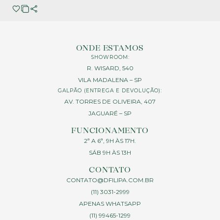
ONDE ESTAMOS
SHOWROOM:
R. WISARD, 540
VILA MADALENA – SP
GALPÃO (ENTREGA E DEVOLUÇÃO):
AV. TORRES DE OLIVEIRA, 407
JAGUARÉ – SP
FUNCIONAMENTO
2ª A 6ª, 9H ÀS 17H.
SÁB 9H ÀS 13H
CONTATO
CONTATO@DFILIPA.COM.BR
(11) 3031-2999
APENAS WHATSAPP
(11) 99465-1299