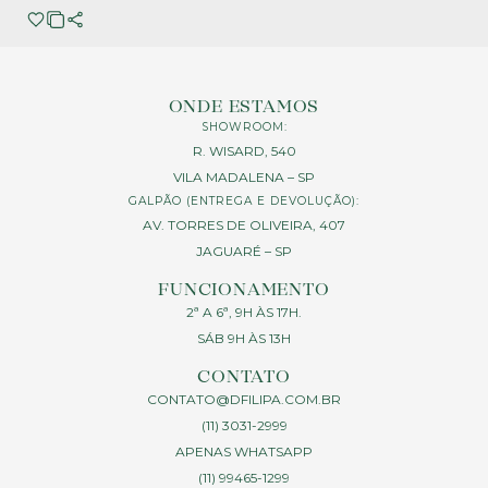
ONDE ESTAMOS
SHOWROOM:
R. WISARD, 540
VILA MADALENA – SP
GALPÃO (ENTREGA E DEVOLUÇÃO):
AV. TORRES DE OLIVEIRA, 407
JAGUARÉ – SP
FUNCIONAMENTO
2ª A 6ª, 9H ÀS 17H.
SÁB 9H ÀS 13H
CONTATO
CONTATO@DFILIPA.COM.BR
(11) 3031-2999
APENAS WHATSAPP
(11) 99465-1299