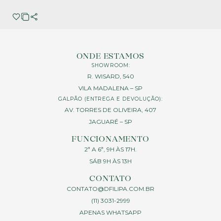
ONDE ESTAMOS
SHOWROOM:
R. WISARD, 540
VILA MADALENA – SP
GALPÃO (ENTREGA E DEVOLUÇÃO):
AV. TORRES DE OLIVEIRA, 407
JAGUARÉ – SP
FUNCIONAMENTO
2ª A 6ª, 9H ÀS 17H.
SÁB 9H ÀS 13H
CONTATO
CONTATO@DFILIPA.COM.BR
(11) 3031-2999
APENAS WHATSAPP