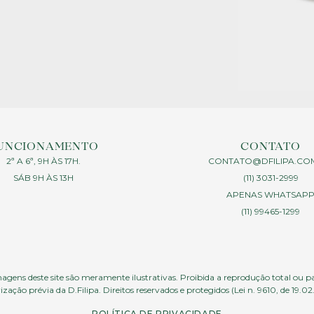
UNCIONAMENTO
CONTATO
2ª A 6ª, 9H ÀS 17H.
CONTATO@DFILIPA.CO
SÁB 9H ÀS 13H
(11) 3031-2999
APENAS WHATSAP
(11) 99465-1299
agens deste site são meramente ilustrativas. Proibida a reprodução total ou p
ização prévia da D.Filipa. Direitos reservados e protegidos (Lei n. 9610, de 19.02
POLÍTICA DE PRIVACIDADE