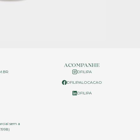
ACOMPANHE
M.BR
DFILIPA
DFILIPALOCACAO
P
DFILIPA
arcial sem a
.1998)