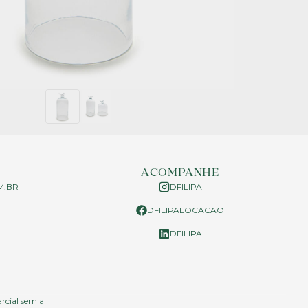
ACOMPANHE
M.BR
DFILIPA
DFILIPALOCACAO
P
DFILIPA
arcial sem a