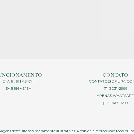
UNCIONAMENTO
CONTATO
2ª A 6ª, 9H ÀS 17H.
CONTATO@DFILIPA.CO
SÁB 9H ÀS 13H
(11) 3031-2999
APENAS WHATSAP
(11) 99465-1299
agens deste site são meramente ilustrativas. Proibida a reprodução total ou p