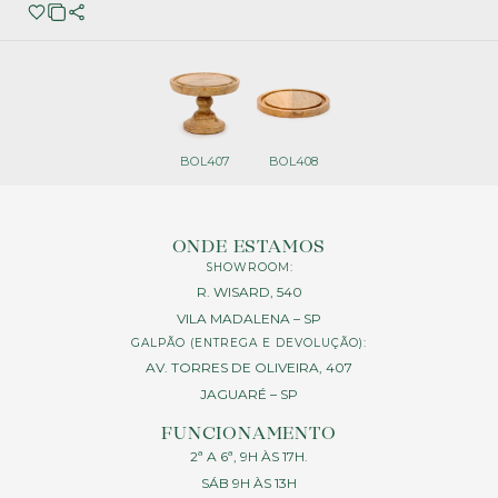
BOL407
BOL408
ONDE ESTAMOS
SHOWROOM:
R. WISARD, 540
VILA MADALENA – SP
GALPÃO (ENTREGA E DEVOLUÇÃO):
AV. TORRES DE OLIVEIRA, 407
JAGUARÉ – SP
FUNCIONAMENTO
2ª A 6ª, 9H ÀS 17H.
SÁB 9H ÀS 13H