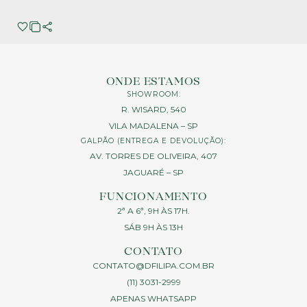
ONDE ESTAMOS
SHOWROOM:
R. WISARD, 540
VILA MADALENA – SP
GALPÃO (ENTREGA E DEVOLUÇÃO):
AV. TORRES DE OLIVEIRA, 407
JAGUARÉ – SP
FUNCIONAMENTO
2ª A 6ª, 9H ÀS 17H.
SÁB 9H ÀS 13H
CONTATO
CONTATO@DFILIPA.COM.BR
(11) 3031-2999
APENAS WHATSAPP