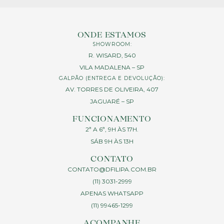
ONDE ESTAMOS
SHOWROOM:
R. WISARD, 540
VILA MADALENA – SP
GALPÃO (ENTREGA E DEVOLUÇÃO):
AV. TORRES DE OLIVEIRA, 407
JAGUARÉ – SP
FUNCIONAMENTO
2ª A 6ª, 9H ÀS 17H.
SÁB 9H ÀS 13H
CONTATO
CONTATO@DFILIPA.COM.BR
(11) 3031-2999
APENAS WHATSAPP
(11) 99465-1299
ACOMPANHE