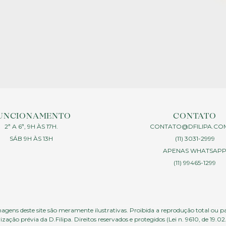
UNCIONAMENTO
CONTATO
2ª A 6ª, 9H ÀS 17H.
CONTATO@DFILIPA.CO
SÁB 9H ÀS 13H
(11) 3031-2999
APENAS WHATSAP
(11) 99465-1299
agens deste site são meramente ilustrativas. Proibida a reprodução total ou p
ização prévia da D.Filipa. Direitos reservados e protegidos (Lei n. 9610, de 19.02