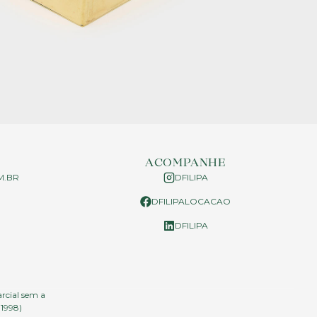
ACOMPANHE
M.BR
DFILIPA
DFILIPALOCACAO
P
DFILIPA
arcial sem a
.1998)