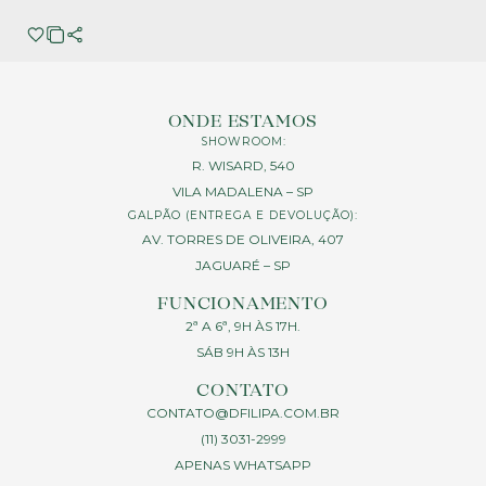
ONDE ESTAMOS
SHOWROOM:
R. WISARD, 540
VILA MADALENA – SP
GALPÃO (ENTREGA E DEVOLUÇÃO):
AV. TORRES DE OLIVEIRA, 407
JAGUARÉ – SP
FUNCIONAMENTO
2ª A 6ª, 9H ÀS 17H.
SÁB 9H ÀS 13H
CONTATO
CONTATO@DFILIPA.COM.BR
(11) 3031-2999
APENAS WHATSAPP