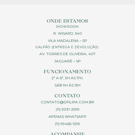
ONDE ESTAMOS
SHOWROOM:
R. WISARD, 540
VILA MADALENA – SP
GALPÃO (ENTREGA E DEVOLUÇÃO):
AV. TORRES DE OLIVEIRA, 407
JAGUARÉ – SP
FUNCIONAMENTO
2ª A 6ª, 9H ÀS 17H.
SÁB 9H ÀS 13H
CONTATO
CONTATO@DFILIPA.COM.BR
(11) 3031-2999
APENAS WHATSAPP
(11) 99465-1299
ACOMPANHE