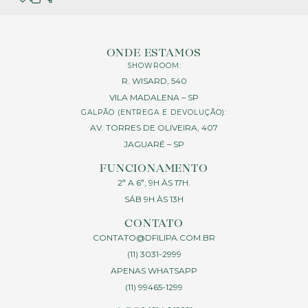
ONDE ESTAMOS
SHOWROOM:
R. WISARD, 540
VILA MADALENA – SP
GALPÃO (ENTREGA E DEVOLUÇÃO):
AV. TORRES DE OLIVEIRA, 407
JAGUARÉ – SP
FUNCIONAMENTO
2ª A 6ª, 9H ÀS 17H.
SÁB 9H ÀS 13H
CONTATO
CONTATO@DFILIPA.COM.BR
(11) 3031-2999
APENAS WHATSAPP
(11) 99465-1299