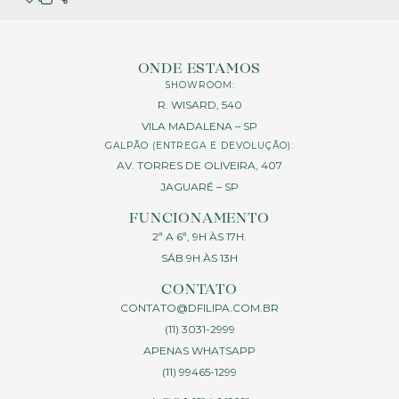
ONDE ESTAMOS
SHOWROOM:
R. WISARD, 540
VILA MADALENA – SP
GALPÃO (ENTREGA E DEVOLUÇÃO):
AV. TORRES DE OLIVEIRA, 407
JAGUARÉ – SP
FUNCIONAMENTO
2ª A 6ª, 9H ÀS 17H.
SÁB 9H ÀS 13H
CONTATO
CONTATO@DFILIPA.COM.BR
(11) 3031-2999
APENAS WHATSAPP
(11) 99465-1299