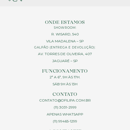
ONDE ESTAMOS
SHOWROOM:
R. WISARD, 540
VILA MADALENA – SP
GALPÃO (ENTREGA E DEVOLUÇÃO):
AV. TORRES DE OLIVEIRA, 407
JAGUARÉ – SP
FUNCIONAMENTO
2ª A 6ª, 9H ÀS 17H.
SÁB 9H ÀS 13H
CONTATO
CONTATO@DFILIPA.COM.BR
(11) 3031-2999
APENAS WHATSAPP
(11) 99465-1299