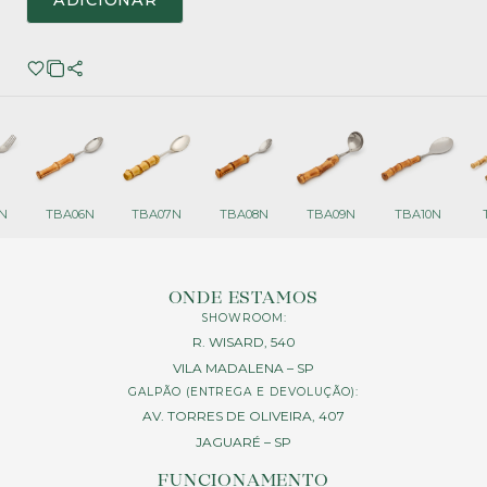
ADICIONAR
N
TBA06N
TBA07N
TBA08N
TBA09N
TBA10N
ONDE ESTAMOS
SHOWROOM:
R. WISARD, 540
VILA MADALENA – SP
GALPÃO (ENTREGA E DEVOLUÇÃO):
AV. TORRES DE OLIVEIRA, 407
JAGUARÉ – SP
FUNCIONAMENTO